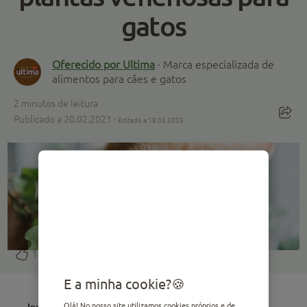
gatos
Oferecido por Ultima
· Marca especializada de
alimentos para cães e gatos
2
minutos de leitura
Publicado a 20.02.2021 ·
Editado a 18.03.2025
1
E a minha cookie?
Index
Olá! No nosso site utilizamos cookies próprios e de