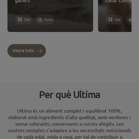
gatets
casa: consells
Gat
Cura
Gat
Ad
Veure tots
Per què Ultima
Ultima és un aliment complet i equilibrat 100%,
elaborat amb ingredients d'alta qualitat, amb verdures i
sense colorants, conservants o sucres afegits. Les
nostres receptes s'adapten a les necessitats nutricionals
de cada edat, mida o raça, per tal de contribuir a