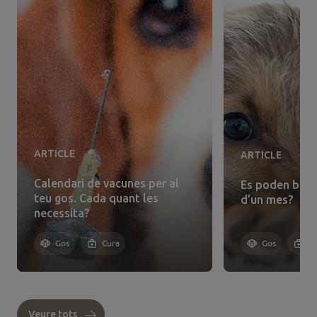
ARTICLE
ARTICLE
Calendari de vacunes per al
Es poden banya
teu gos. Cada quant les
d’un mes?
necessita?
Gos
Cura
Gos
C
Veure tots