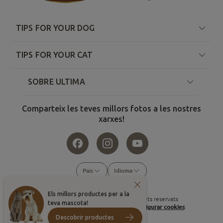
TIPS FOR YOUR DOG
TIPS FOR YOUR CAT
SOBRE ULTIMA
Comparteix les teves millors fotos a les nostres
xarxes!
Pais
Idioma
Els millors productes per a la
©
2026
, Affinity Petcare. Tots els drets reservats
teva mascota!
Condicions d'ús
Política de cookies
Configurar cookies
Descobrir productes