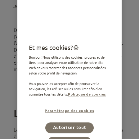
La structure physique
Distinguer le sexe d'un chat va au-delà de
l'examen de la région génitale, comme nous
l’avons vu ensemble dans
notre article précédent
.
Et mes cookies?
Dans celui-ci, nous allons vous faire découvrir
d'autres éléments qui facilitent la reconnaissance
Bonjour! Nous utilisons des cookies, propres et de
des caractéristiques distinctives entre un chat
tiers, pour analyser votre utilisation de notre site
Web et vous montrer des annonces personnalisées
mâle et une femelle.
selon votre profil de navigation.
Vous pouvez les accepter afin de poursuivre la
navigation, les refuser ou les consulter afin d'en
Aliments recommandés pour les chats
connaître tous les détails.
Politique de cookies
La couleur de la robe
Paramétrage des cookies
Autoriser tout
La couleur du pelage peut, dans certains cas, nous
donner des indices sur le sexe du chat. D’ailleurs,