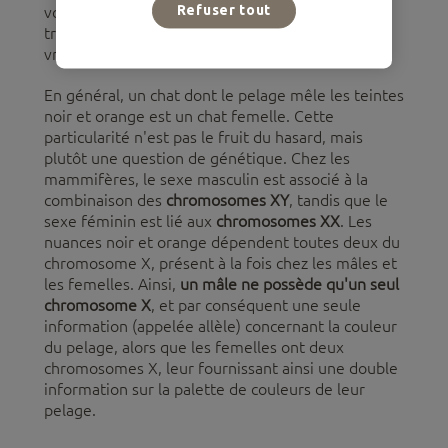
Refuser tout
vous avez peut-être entendu dire que les chats
tricolores sont toujours des femelles. Mais est-ce
vraiment le cas ?
En général, un chat dont le pelage mêle les teintes
noir et orange est un chat femelle. Cette
particularité n'est pas le fruit du hasard, mais
plutôt une question de génétique. Chez les
mammifères, le sexe masculin est associé à la
combinaison des
chromosomes XY
, tandis que le
sexe féminin est lié aux
chromosomes XX
. Les
nuances noir et orange dépendent toutes deux du
chromosome X, présent à la fois chez les mâles et
les femelles. Ainsi,
un mâle ne possède qu'un seul
chromosome X
, et par conséquent une seule
information (appelée allèle) concernant la couleur
du pelage, alors que les femelles ont deux
chromosomes X, leur fournissant ainsi une double
information sur la palette de couleurs de leur
pelage.