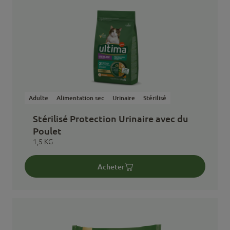
Adulte
Alimentation sec
Urinaire
Stérilisé
Stérilisé Protection Urinaire avec du
Poulet
1,5 KG
Acheter