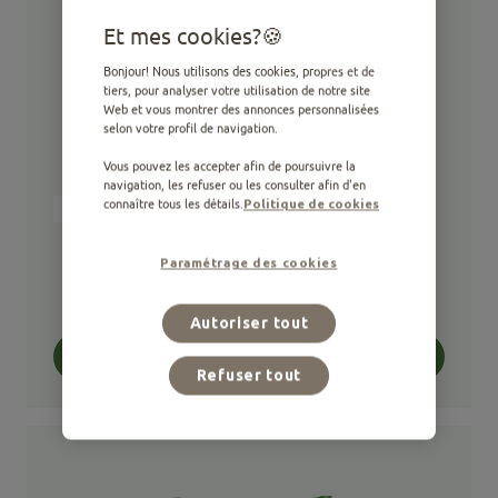
Et mes cookies?
Bonjour! Nous utilisons des cookies, propres et de
tiers, pour analyser votre utilisation de notre site
Web et vous montrer des annonces personnalisées
selon votre profil de navigation.
Vous pouvez les accepter afin de poursuivre la
navigation, les refuser ou les consulter afin d'en
connaître tous les détails.
Politique de cookies
Alimentation humide
Stérilisé
Expert Nutrition Stérilisé Boules De
Paramétrage des cookies
Poils avec du Bœuf et du Saumon
0,28 KG
Autoriser tout
Acheter
Refuser tout