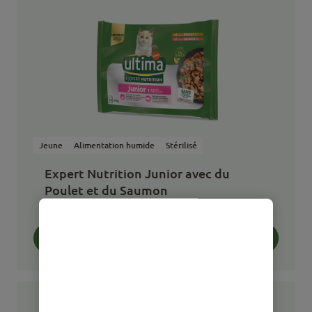
Jeune
Alimentation humide
Stérilisé
Expert Nutrition Junior avec du
Poulet et du Saumon
0,28 KG
Acheter