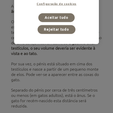
Configuração de cookies
A área genital do gato macho é composta pelo
ânus, escroto e pénis.
Aceitar tudo
O escroto ou saco escrotal, aloja os testículos e
está coberto de pelo. Nos gatinhos bebés, os
Rejeitar tudo
testículos são tão pequenos quanto um caroço de
cereja. Na idade adulta, estes adquirem o tamanho
de uma cereja inteira. Assim, se
o gatinho tiver
testículos, o seu volume deveria ser evidente à
vista e ao tato.
Por sua vez, o pénis está situado em cima dos
testículos e nasce a partir de um pequeno monte
de elos. Pode ver-se a aparecer entre as coxas do
gato.
Separado do pénis por cerca de três centímetros
ou menos (em gatos adultos), está o ânus. Se o
gato for recém-nascido esta distância será
reduzida.