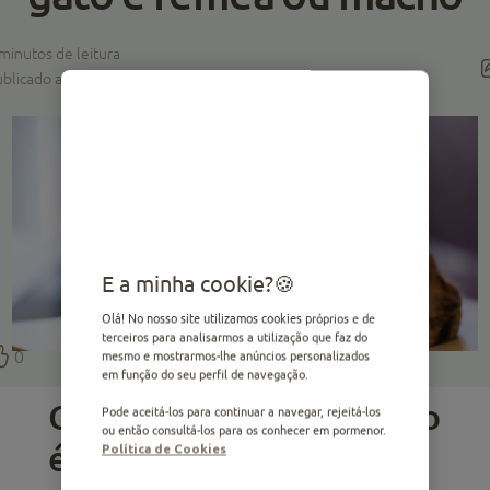
minutos de leitura
blicado a 18.03.2025 ·
Editado a 18.03.2025
E a minha cookie?
Olá! No nosso site utilizamos cookies próprios e de
terceiros para analisarmos a utilização que faz do
0
mesmo e mostrarmos-lhe anúncios personalizados
em função do seu perfil de navegação.
Como saber se o meu gato
Pode aceitá-los para continuar a navegar, rejeitá-los
ou então consultá-los para os conhecer em pormenor.
é macho?
Política de Cookies