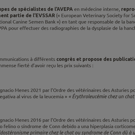
pes de spécialistes de
l’AVEPA
en médecine interne,
reprod
ment partie de l’EVSSAR
(« European Veterinary Society for S
ational Canine Semen Bank ») en tant que responsable de la ban
EPPA
pour effectuer des radiographies de la dysplasie de la han
mmunications à différents
congrès et propose des publicati
’immense fierté d’avoir reçu les prix suivants :
Ignacio Menes 2021 par l’Ordre des vétérinaires des Asturies pou
egativa al virus de la leucemia »
« Érythroleucémie chez un chat 
 Ignacio Menes 2016 par l’Ordre des vétérinaires des Asturies po
 felino o síndrome de Conn debido a una hiperplasia corticome
dostéronisme primaire chez le chat ou syndrome de Conn dû à u