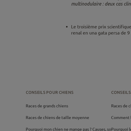
multinodulaire : deux cas cli
Le troisième prix scientifiq
renal en una gata persa de 
CONSEILS POUR CHIENS
CONSEILS
Races de grands chiens
Races de ch
Races de chiens de taille moyenne
Comment la
Pourquoi mon chien ne mange pas ? Causes, solutio
Pourquoi le