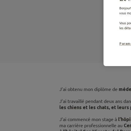
Ped
Bonjour!
vous mon
Vous pou
Chef du s
les détai
Param
J’ai obtenu mon diplôme de
méde
J’ai travaillé pendant deux ans da
les chiens et les chats, et leurs
J’ai commencé mon stage à
l’hôp
ma carrière professionnelle au
Cen