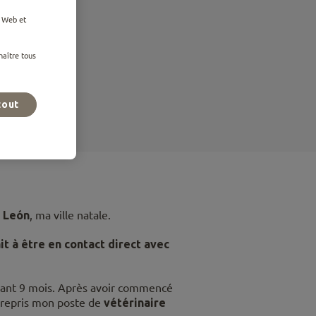
bles
e Web et
naître tous
 (Espagne)
tout
e León
, ma ville natale.
t à être en contact direct avec
dant 9 mois. Après avoir commencé
ai repris mon poste de
vétérinaire