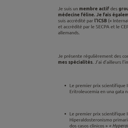
Je suis un
membre actif
des
grou
médecine féline. Je fais égale
suis accrédité par
l’ICSB
(« Intern
et accrédité par le SECPA
et le C
allemands.
Je présente régulièrement des co
mes spécialités
. J’ai d’ailleurs l
Le premier prix scientifique 
Eritroleucemia en una gata n
Le premier prix scientifique
Hiperaldosteronismo primario
dos casos clínicos »
« Hyperal