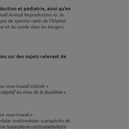
uction et pédiatrie, ainsi qu’en
mall Animal Reproduction »). Je
que de sperme canin de l’hôpital
che et du coude chez les bergers
ons sur des sujets relevant de
r mon travail intitulé «
négatif au virus de la leucémie »
.
ur mon travail «
dular multinodular: a propósito de
ne hyperplasie corticomédullaire