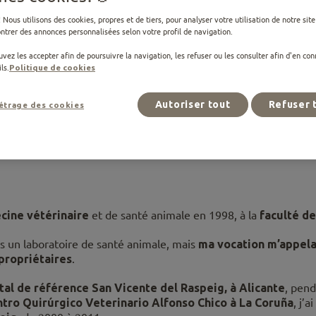
ro Pablo Mayo Ro
 Nous utilisons des cookies, propres et de tiers, pour analyser votre utilisation de notre sit
trer des annonces personnalisées selon votre profil de navigation.
vez les accepter afin de poursuivre la navigation, les refuser ou les consulter afin d'en con
ervice de Médecine Interne de la Clinique Vétérinaire Menes
ls.
Politique de cookies
Voir LinkedIn
Autoriser tout
Refuser 
étrage des cookies
cine vétérinaire
et de santé animale en 1998, à la
faculté d
ns un laboratoire de santé animale, mais
ma vocation m’appelai
 propriétaires
.
ital de référence San Vicente del Raspeig, à Alicante
, pen
tro Quirúrgico Veterinario Alfonso Chico à La Coruña
, j’