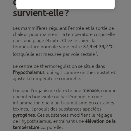
chez le chien et pourquoi
survient-elle ?
Les mammifères régulent l’entrée et la sortie de
chaleur pour maintenir la température corporelle
dans une plage étroite. Chez le chien, la
température normale varie entre
37,9 et 39,2 °C
1
lorsqu’elle est mesurée par voie rectale
.
Le centre de thermorégulation se situe dans
l’hypothalamus
, qui agit comme un thermostat et
ajuste la température corporelle.
Lorsque l’organisme détecte une
menace
, comme
une infection virale ou bactérienne, ou une
inflammation due à un traumatisme ou certaines
toxines, il produit des substances appelées
pyrogènes
. Ces substances modifient le réglage
de l’hypothalamus, entraînant une
élévation de la
température
corporelle.