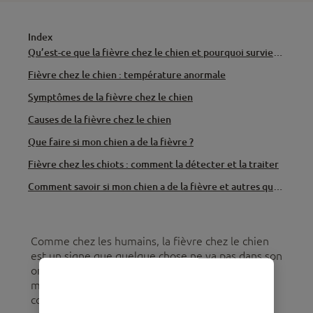
Index
Qu’est-ce que la fièvre chez le chien et pourquoi survient-elle ?
Fièvre chez le chien : température anormale
Symptômes de la fièvre chez le chien
Causes de la fièvre chez le chien
Que faire si mon chien a de la fièvre ?
Fièvre chez les chiots : comment la détecter et la traiter
Comment savoir si mon chien a de la fièvre et autres questions fréquentes
Comme chez les humains, la fièvre chez le chien
est un signe que quelque chose ne va pas dans son
organisme. Il ne s’agit pas d’une maladie en soi,
mais d’un symptôme qu’il faut observer et
contrôler.