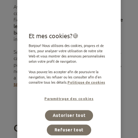
Avant de déterminer si un chien a de la fièvre, il
convient de comprendre ce qu’est réellement la
fièvre : un
mécanisme de défense du corps contre
les infections causées par des virus ou des
bactéries
, qui active également le système
Et mes cookies?
immunitaire.
Bonjour! Nous utilisons des cookies, propres et de
Savoir si un chien a de la fièvre peut être difficile,
tiers, pour analyser votre utilisation de notre site
Web et vous montrer des annonces personnalisées
car les signes ne sont pas toujours évidents. Mais
selon votre profil de navigation.
pas de panique, cher
dog parent
: dans cet article,
nous vous expliquons comment savoir si un chien
Vous pouvez les accepter afin de poursuivre la
a de la fièvre et comment agir pour
préserver sa
navigation, les refuser ou les consulter afin d'en
connaître tous les détails.
Politique de cookies
santé
.
Paramétrage des cookies
Aliments recommandés pour les chiens
Autoriser tout
Qu’est-ce que la fièvre
Refuser tout