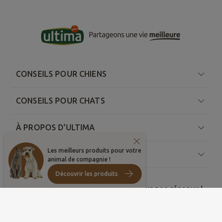
CONSEILS POUR CHIENS
CONSEILS POUR CHATS
À PROPOS D'ULTIMA
Les meilleurs produits pour votre
RESSOURCES
animal de compagnie !
Découvrir les produits
Partagez vos plus belles photos sur nos réseaux !