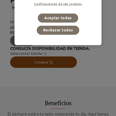
Configuración de las cookies
Mini
Adulto
Alimento Húmedo
Aceptar todas
Una receta deliciosa elaborada con pollo para el
placer de tu perro
Rechazar todas
FORMATOS DISPONIBLES:
1,65 Kg
CONSULTA DISPONIBILIDAD EN TIENDA:
Seleccionar tienda
Comprar
Beneficios
Él siempre está a tu lado, mejorando tu día. Aquí tienes