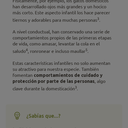
Físicamente, por ejemplo, los gatos domésticos
han desarrollado ojos más grandes y un hocico
más corto. Este aspecto infantil los hace parecer
3
tiernos y adorables para muchas personas
.
A nivel conductual, han conservado una serie de
comportamientos propios de las primeras etapas
de vida, como amasar, levantar la cola en el
4
5
saludo
, ronronear e incluso maullar
.
Estas características infantiles no solo aumentan
su atractivo para nuestra especie. También
fomentan
comportamientos de cuidado y
protección por parte de las personas
,
algo
3
clave durante la domesticación
.
¿Sabías que...?