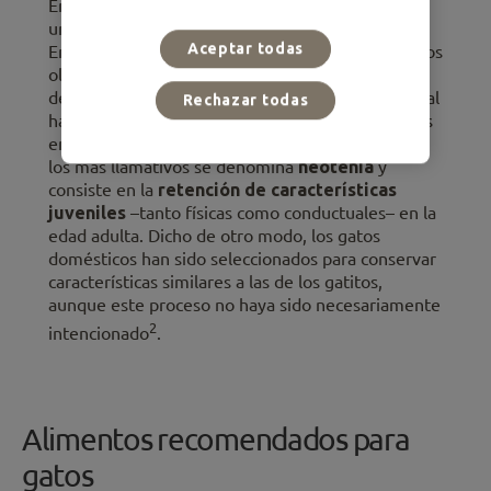
En los
gatos adultos
,
el amasado ya no cumple
una función relacionada con la alimentación.
Aceptar todas
Entonces, ¿por qué los gatos amasan? No debemos
olvidar que los gatos “actuales” son el resultado
de un
proceso de domesticación
durante el cual
Rechazar todas
han experimentado algunos cambios importantes
en comparación con su ancestro salvaje. Uno de
los más llamativos se denomina
neotenia
y
consiste en la
retención de características
juveniles
–tanto físicas como conductuales– en la
edad adulta. Dicho de otro modo, los gatos
domésticos han sido seleccionados para conservar
características similares a las de los gatitos,
aunque este proceso no haya sido necesariamente
2
intencionado
.
Alimentos recomendados para
gatos