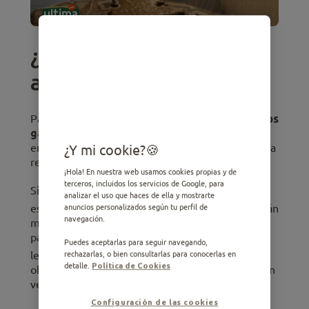
¿Cuál es el origen del
amasado en los gatos?
Para descubrir el
significado del amasado en los
gatos
, debemos retroceder al primer momento
en que los gatos comienzan a amasar. Esto implica
¿Y mi cookie?
regresar a sus primeros días de vida.
¡Hola! En nuestra web usamos cookies propias y de
terceros, incluidos los servicios de Google, para
Siendo unos
recién nacidos
, los gatitos realizan
analizar el uso que haces de ella y mostrarte
1
esta conducta durante la lactancia
. Mientras están
anuncios personalizados según tu perfil de
navegación.
mamando, amasan las mamas de la gata con las
patas delanteras, estimulando la salida de la
Puedes aceptarlas para seguir navegando,
1
leche
. Y si todo va bien y los gatitos están
rechazarlas, o bien consultarlas para conocerlas en
detalle.
Política de Cookies
obteniendo suficiente leche, puede escucharse un
verdadero “concierto” de ronroneos.
Configuración de las cookies