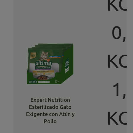
KG
0,
KG
1,
Expert Nutrition
Esterilizado Gato
KG
Exigente con Atún y
Pollo