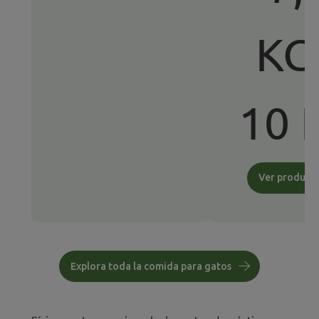
KG
10 
Explora toda la comida para gatos