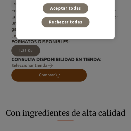
small
Adulto
Alimento Seco
Nature
Aceptar todas
En Ultima sabemos lo importante que es cuidar de
la salud de tu perro, y una buena salud empieza por
Rechazar todas
una buena alimentación. Ultima Nature es una
gama de alta nutrición e...
Leer más
FORMATOS DISPONIBLES:
1,25 Kg
CONSULTA DISPONIBILIDAD EN TIENDA:
Seleccionar tienda
Comprar
Con ingredientes de alta calidad