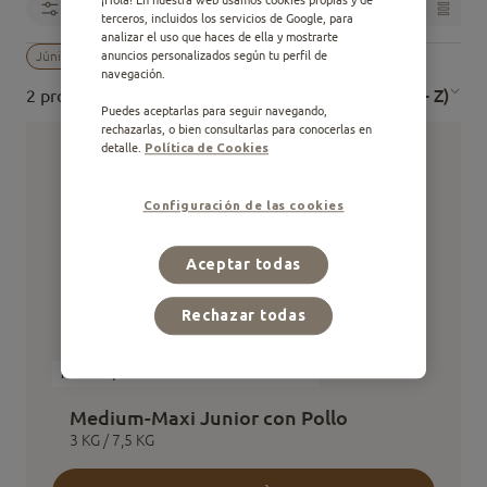
Filtros
1
terceros, incluidos los servicios de Google, para
analizar el uso que haces de ella y mostrarte
anuncios personalizados según tu perfil de
Júnior
navegación.
Nombre (A - Z)
2 productos
Puedes aceptarlas para seguir navegando,
rechazarlas, o bien consultarlas para conocerlas en
detalle.
Política de Cookies
Configuración de las cookies
Aceptar todas
Rechazar todas
Medium / Maxi
Júnior
Alimento Seco
Medium-Maxi Junior con Pollo
3 KG / 7,5 KG