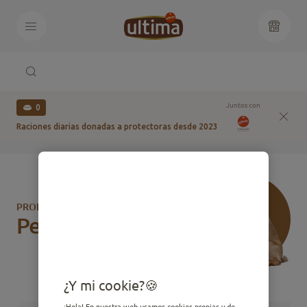
Juntos con
0
Raciones diarias donadas a protectoras desde 2023
PRODUCTOS PARA TU
Perro
¿Y mi cookie?
¡Hola! En nuestra web usamos cookies propias y de