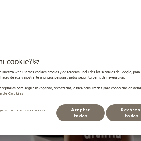
mi cookie?
Cuida de tu perro
n nuestra web usamos cookies propias y de terceros, incluidos los servicios de Google, para 
haces de ella y mostrarte anuncios personalizados según tu perfil de navegación.
ceptarlas para seguir navegando, rechazarlas, o bien consultarlas para conocerlas en detal
damos unos consejos para disfrutar de su cariño y compa
ca de Cookies
Aceptar
Rechaza
uración de las cookies
Encuentra tu producto
todas
todas