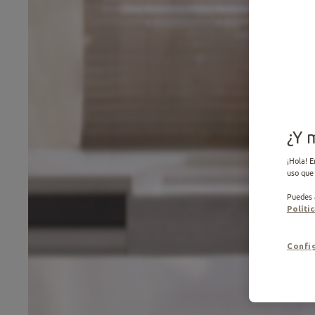
¿Y 
¡Hola! E
uso que 
Puedes a
Te 
Políti
Config