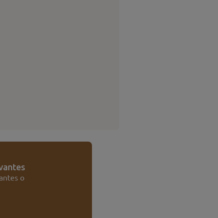
rvantes
antes o