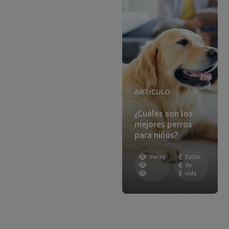
ARTÍCULO
¿Cuáles son los
mejores perros
para niños?
Perro
Estilo
de
vida