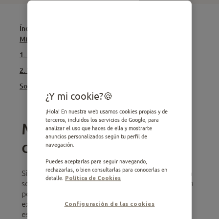
Índice
Mi perro muerde todo en casa ¿Qué puedo hacer?
1. Falta de estimulación física y mental
2. Trastorno de ansiedad por separación
Soluciones si tu perro muerde todo en casa
¿Y mi cookie?
¡Hola! En nuestra web usamos cookies propias y de
terceros, incluidos los servicios de Google, para
Mi perro muerde todo en
analizar el uso que haces de ella y mostrarte
anuncios personalizados según tu perfil de
casa ¿Qué puedo hacer?
navegación.
Puedes aceptarlas para seguir navegando,
rechazarlas, o bien consultarlas para conocerlas en
Si tu perro muerde todo en casa cuando se queda
detalle.
Política de Cookies
solo y ya no sabes qué hacer, tal vez desde Ultima
podamos ayudarte con este artículo. Te
explicamos las posibles causas y soluciones para
Configuración de las cookies
este incómodo problema de comportamiento.