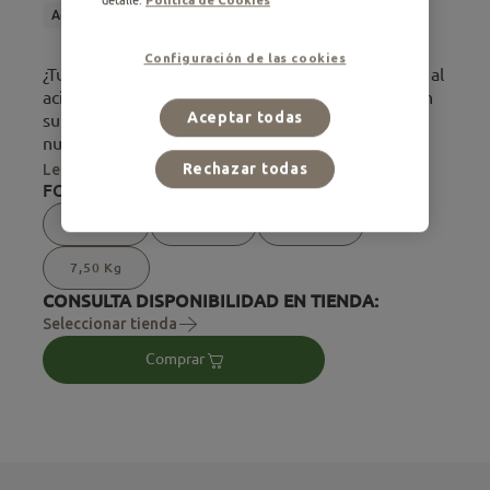
detalle.
Política de Cookies
Adulto
Alimento Seco
Esterilizados
Interior
Configuración de las cookies
¿Tu gato tiende a formar bolas de pelo? Los gatos, al
acicalarse, ingieren pelo que puede acumularse en
Aceptar todas
su tracto digestivo y causarles molestias. Por eso,
nuestros veter...
Leer más
Rechazar todas
FORMATOS DISPONIBLES:
0,44 Kg
1,50 Kg
2,50 Kg
7,50 Kg
CONSULTA DISPONIBILIDAD EN TIENDA:
Seleccionar tienda
Comprar