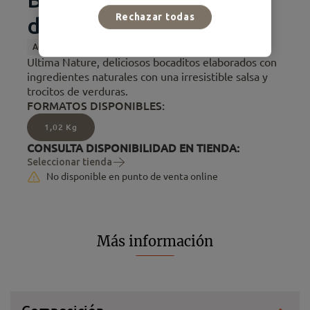
Rechazar todas
del Océano
Adulto
Alimento Húmedo
Esterilizados
Nature
Ultima Nature, deliciosos bocaditos elaborados con
ingredientes naturales con una irresistible salsa y
trocitos de verduras.
FORMATOS DISPONIBLES:
1,02 Kg
CONSULTA DISPONIBILIDAD EN TIENDA:
Seleccionar tienda
No disponible en punto de venta online
Más información