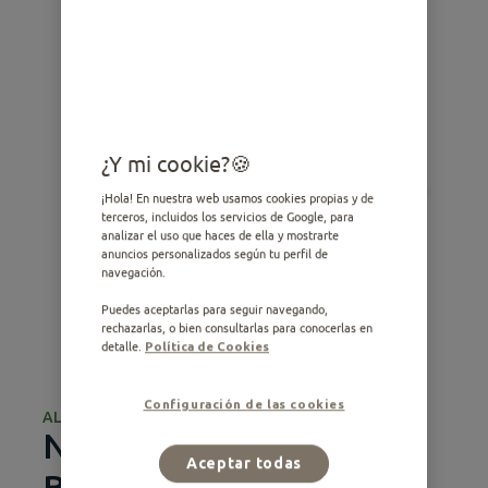
¿Y mi cookie?
¡Hola! En nuestra web usamos cookies propias y de
terceros, incluidos los servicios de Google, para
analizar el uso que haces de ella y mostrarte
anuncios personalizados según tu perfil de
navegación.
Puedes aceptarlas para seguir navegando,
rechazarlas, o bien consultarlas para conocerlas en
detalle.
Política de Cookies
Configuración de las cookies
ALIMENTO HÚMEDO
Nature con Salmón,
Aceptar todas
Bacalao, Atún y Pescado