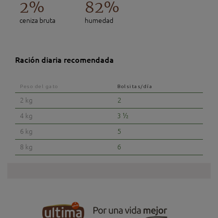
2%
82%
ceniza bruta
humedad
Ración diaria recomendada
Peso del gato
Bolsitas/día
2 kg
2
4 kg
3 ½
6 kg
5
8 kg
6