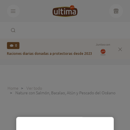
Juntos con
0
Raciones diarias donadas a protectoras desde 2023
Home
Ver todo
Nature con Salmón, Bacalao, Atún y Pescado del Océano