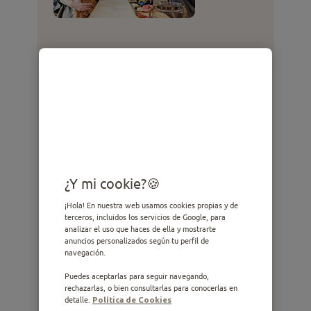
Elige un alojamiento
pet-friendly
:
asegúrate de que el destino sea apto
para perros.
Llévalo al veterinario:
una revisión completa te dirá si tu perro
está en condiciones de viajar.
¿Y mi cookie?
Infórmate sobre las vacunas:
¡Hola! En nuestra web usamos cookies propias y de
comprueba cuáles con necesarias en el
terceros, incluidos los servicios de Google, para
lugar de destino.
analizar el uso que haces de ella y mostrarte
anuncios personalizados según tu perfil de
Todo en su maleta:
navegación.
incluye el arnés, la correa (y otra de
Puedes aceptarlas para seguir navegando,
rechazarlas, o bien consultarlas para conocerlas en
repuesto), su chapa identificativa, un bol,
detalle.
Política de Cookies
un bebedero portátil, comida, su