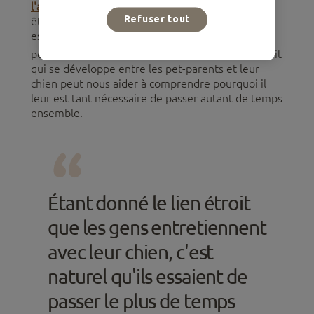
l'anxiété
, contribuant ainsi à améliorer leur bien-
Refuser tout
être général2. Ce soutien émotionnel devient
essentiel, surtout lorsque le cercle social d'une
3
personne est limité
voire inexistant. Le lien étroit
qui se développe entre les pet-parents et leur
chien peut nous aider à comprendre pourquoi il
leur est tant nécessaire de passer autant de temps
ensemble.
Étant donné le lien étroit
que les gens entretiennent
avec leur chien, c'est
naturel qu'ils essaient de
passer le plus de temps