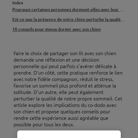
Index
Pourquoi certaines personnes dorment-elles avec leur chien ?
Est-ce que la présence de votre chien perturbe la qualité de votre sommeil ?
10 conseils pour mieux dormir avec son chien
Faire le choix de partager son lit avec son chien
demande une réflexion et une décision
personnelle qui peut parfois s’avérer délicate à
prendre. D'un côté, cette pratique renforce le lien
avec notre fidèle compagnon, réduit le stress,
favorise un sommeil plus profond et atténue la
solitude. D’un autre, elle peut également
perturber la qualité de notre propre sommeil. Cet
article explore les implications du co-dodo avec
son chien et propose quelques conseils pour
rendre cette expérience aussi agréable que
possible pour tous les deux.