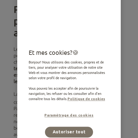
Pourquoi certaines
personnes dorment-elles
avec leur chien ?
Les raisons qui expliquent pourquoi tant de
Et mes cookies?
personnes décident de partager leur lit avec leur
chien sont multiples.
Pour comprendre cette
Bonjour! Nous utilisons des cookies, propres et de
tendance répandue
parmi les pet-parents,
il est
tiers, pour analyser votre utilisation de notre site
Web et vous montrer des annonces personnalisées
essentiel d'explorer la nature de la relation entre
selon votre profil de navigation.
les êtres humains et leurs chiens
.
Vous pouvez les accepter afin de poursuivre la
La plupart des pet-parents considèrent leur chien
navigation, les refuser ou les consulter afin d'en
connaître tous les détails.
Politique de cookies
1
comme un membre à part entière de la famille
.
Par sa présence et sa compagnie au quotidien, ils
ressentent une forme de soutien émotionnel
Paramétrage des cookies
notamment
dans les moments difficiles
. Pour
beaucoup, le contact physique et les interactions
Autoriser tout
avec un chien sont des antidotes au stress et à