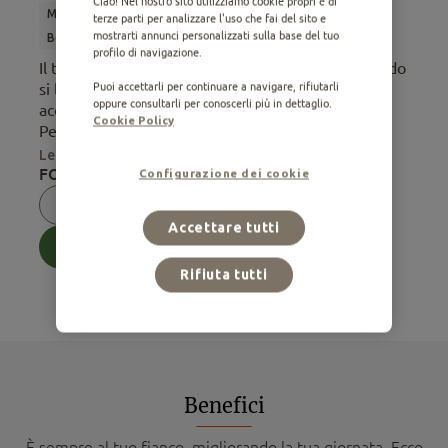
Ciao! Nel nostro sito utilizziamo cookie propri e di
Medio
Adulto
Alimento Secco
Sterilizzato
terze parti per analizzare l'uso che fai del sito e
mostrarti annunci personalizzati sulla base del tuo
Boli di pelo
profilo di navigazione.
Il tuo gatto tende a formare palline di pelo? Quando
Puoi accettarli per continuare a navigare, rifiutarli
si lavano, i gatti ingoiano del pelo che potrebbe
oppure consultarli per conoscerli più in dettaglio.
accumularsi nel tratto digerente e causare fastidi.
Cookie Policy
Per questo, i n...
Leggi di più
FORMATI DISPONIBILI:
Configurazione dei cookie
0,44 Kg
0,80 Kg
1,50 Kg
Accettare tutti
Acquista
Rifiuta tutti
Benefici
È sempre al tuo fianco, migliorando la tua giornata. Ecco