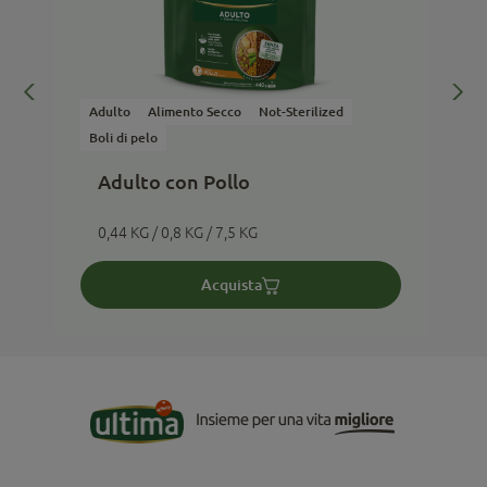
Adulto
Alimento Secco
Not-Sterilized
A
Boli di pelo
Adulto con Pollo
0,44 KG / 0,8 KG / 7,5 KG
Acquista