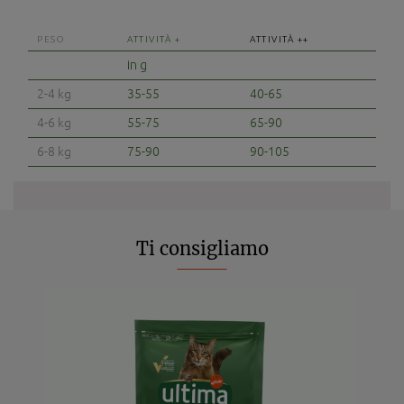
PESO
ATTIVITÀ +
ATTIVITÀ ++
in g
2-4 kg
35-55
40-65
4-6 kg
55-75
65-90
6-8 kg
75-90
90-105
Ti consigliamo