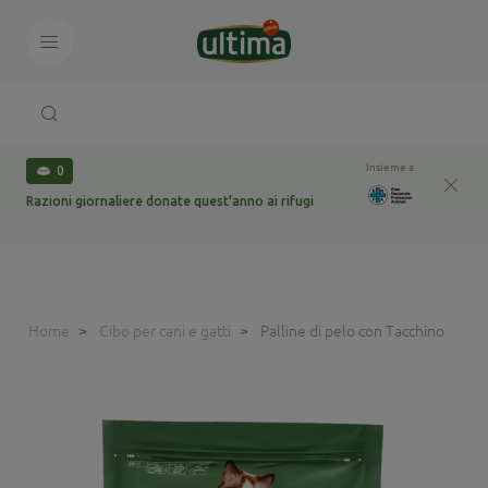
Insieme a
0
Razioni giornaliere donate quest'anno ai rifugi
Home
Cibo per cani e gatti
Palline di pelo con Tacchino