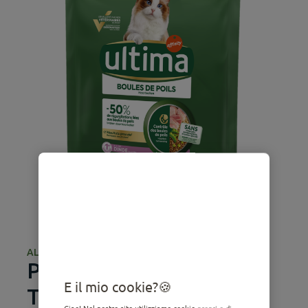
ALIMENTO SECCO
Palline di pelo con
E il mio cookie?
Tacchino