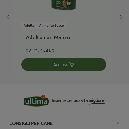
Adulto
Alimento Secco
A
Adulto con Manzo
0,8 KG / 0,44 KG
Acquista
CONSIGLI PER CANE