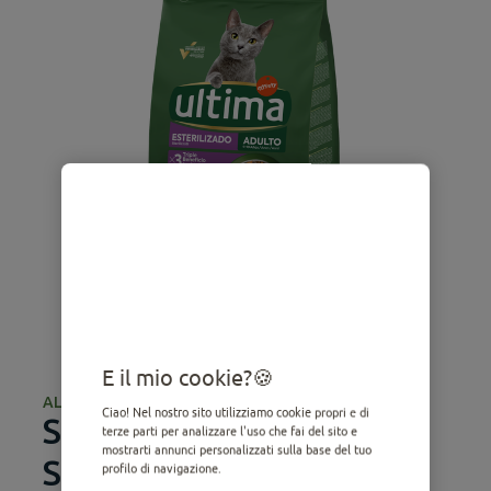
E il mio cookie?
ALIMENTO SECCO
Ciao! Nel nostro sito utilizziamo cookie propri e di
Sterilizzati Adulto con
terze parti per analizzare l'uso che fai del sito e
mostrarti annunci personalizzati sulla base del tuo
Salmone
profilo di navigazione.