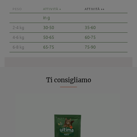
PESO
ATTIVITÀ +
ATTIVITÀ ++
in g
2-4 kg
30-50
35-60
4-6 kg
50-65
60-75
6-8 kg
65-75
75-90
Ti consigliamo