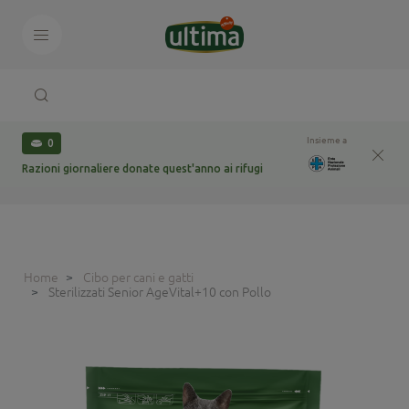
Insieme a
0
Razioni giornaliere donate quest'anno ai rifugi
Home
Cibo per cani e gatti
Sterilizzati Senior AgeVital+10 con Pollo