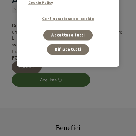
Cookie Policy
Senior
Alimento Secco
Sterilizzato
Configurazione dei cookie
Dopo i 10 anni di vita è importante offrire
un'alimentazione adeguata che li aiuti a mantenere
Accettare tutti
la loro vitalità. I nostri veterinari nutrizionisti
sviluppano una ricetta ...
Rifiuta tutti
Leggi di più
FORMATI DISPONIBILI:
0,44 Kg
Acquista
Benefici