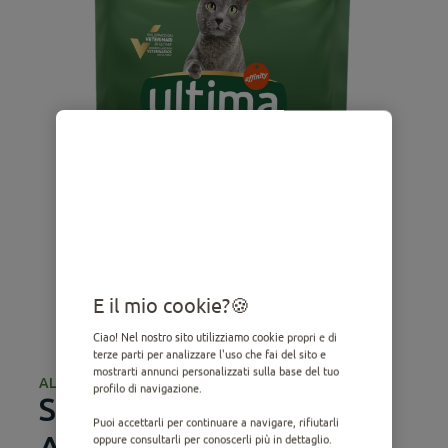
E il mio cookie?
Ciao! Nel nostro sito utilizziamo cookie propri e di
terze parti per analizzare l'uso che fai del sito e
mostrarti annunci personalizzati sulla base del tuo
ALIMENTO SECCO
profilo di navigazione.
Sterilizzati Senior
Puoi accettarli per continuare a navigare, rifiutarli
AgeVital+10 con Pollo
oppure consultarli per conoscerli più in dettaglio.