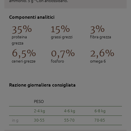
ammonio: 5 g *Con antiossidanti.
Componenti analitici
35%
15%
3%
proteina
grassi grezzi
fibra grezza
grezza
6,5%
0,7%
2,6%
ceneri grezze
fosforo
omega 6
Razione giornaliera consigliata
PESO
2-4 kg
4-6 kg
6-8 kg
in g
30-55
55-70
70-85