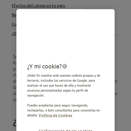
Efectos del catnip en tu gato
Beneficios del catnip
Consejos al utilizar el catnip
¿Dónde puedes conseguirlo y cómo puedes darle catnip a tu gato?
Seguro que has oído hablar del catnip, también
llamada hierba para gatos. Es una planta que
¿Y mi cookie?
parece volver “locos” a la mayoría: revolcones,
miradas extasiadas, momentos de juego
¡Hola! En nuestra web usamos cookies propias y de
desenfrenado… ¿Qué efectos tiene esta planta en
terceros, incluidos los servicios de Google, para
analizar el uso que haces de ella y mostrarte
los gatos? ¿Está contraindicado su uso? ¿Tiene
anuncios personalizados según tu perfil de
algún beneficio? En este artículo te contamos todo
navegación.
lo que tienes que saber sobre el catnip.
Puedes aceptarlas para seguir navegando,
rechazarlas, o bien consultarlas para conocerlas en
detalle.
Política de Cookies
¿Qué es el catnip?
Configuración de las cookies