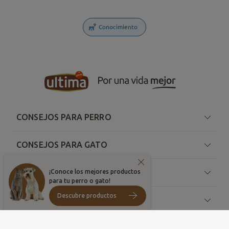
Conocimiento
CONSEJOS PARA PERRO
CONSEJOS PARA GATO
SOBRE ULTIMA
¡Conoce los mejores productos
para tu perro o gato!
Descubre productos
RECURSOS
¡Comparte tus mejores fotos en nuestras redes!