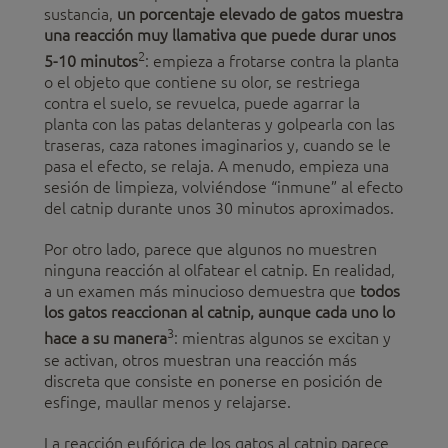
sustancia,
un porcentaje elevado de gatos muestra
una reacción muy llamativa que puede durar unos
2
5-10 minutos
: empieza a frotarse contra la planta
o el objeto que contiene su olor, se restriega
contra el suelo, se revuelca, puede agarrar la
planta con las patas delanteras y golpearla con las
traseras, caza ratones imaginarios y, cuando se le
pasa el efecto, se relaja. A menudo, empieza una
sesión de limpieza, volviéndose “inmune” al efecto
del catnip durante unos 30 minutos aproximados.
Por otro lado, parece que algunos no muestren
ninguna reacción al olfatear el catnip. En realidad,
a un examen más minucioso demuestra que
todos
los gatos reaccionan al catnip, aunque cada uno lo
3
hace a su manera
: mientras algunos se excitan y
se activan, otros muestran una reacción más
discreta que consiste en ponerse en posición de
esfinge, maullar menos y relajarse.
La reacción eufórica de los gatos al catnip parece