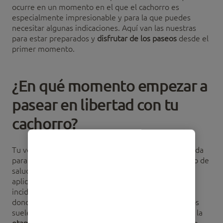
ocurre en un momento en el que el cachorro es
especialmente impresionable y para la que puedes
necesitar algunas indicaciones. Aquí van las nuestras
para estar preparados y
disfrutar de los paseos
desde el
primer momento.
¿En qué momento empezar a
pasear en libertad con tu
cachorro?
Tu veterinario de confianza es la persona más indicada
para darte información al respecto. Conoce el estado de
salud de tu cachorro, el
plan de vacunación
que ha
aplicado, además de tener información sobre la
incidencia de enfermedades infecciosas en la zona
donde vivís. Sin embargo, la mayoría de los cachorros
suelen empezar a pasear en libertad al comienzo de la
etapa juvenil,
que va desde el final de la socialización