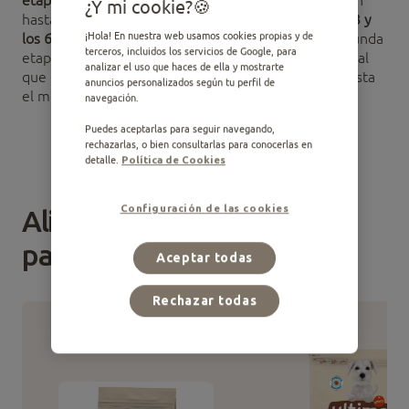
¿Y mi cookie?
hasta el inicio de la adolescencia, es decir
entre los 3 y
¡Hola! En nuestra web usamos cookies propias y de
los 6 meses aproximadamente.
Se trata de una segunda
terceros, incluidos los servicios de Google, para
etapa de socialización, durante la cual es fundamental
analizar el uso que haces de ella y mostrarte
que el cachorro confirme las experiencias vividas hasta
anuncios personalizados según tu perfil de
el momento.
navegación.
Puedes aceptarlas para seguir navegando,
rechazarlas, o bien consultarlas para conocerlas en
detalle.
Política de Cookies
Configuración de las cookies
Alimentos recomendados
para cachorros
Aceptar todas
Rechazar todas