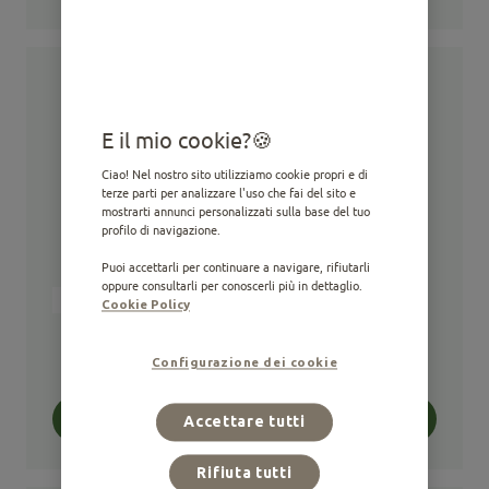
E il mio cookie?
Ciao! Nel nostro sito utilizziamo cookie propri e di
terze parti per analizzare l'uso che fai del sito e
mostrarti annunci personalizzati sulla base del tuo
profilo di navigazione.
Puoi accettarli per continuare a navigare, rifiutarli
oppure consultarli per conoscerli più in dettaglio.
Adulto
Alimento Secco
Not-Sterilized
Boli di pelo
Cookie Policy
Adulto con Pollo
Configurazione dei cookie
0,44 KG / 0,8 KG / 7,5 KG
Acquista
Accettare tutti
Rifiuta tutti