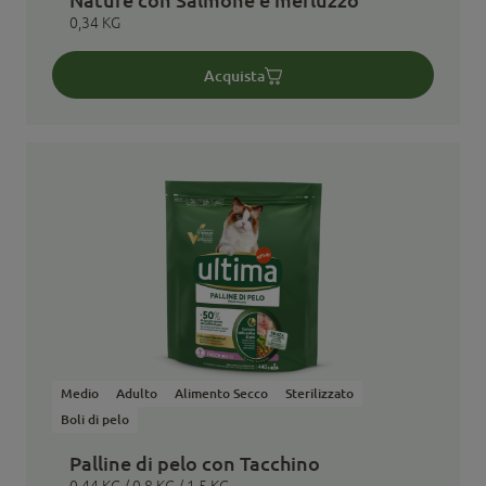
Nature con Salmone e merluzzo
0,34 KG
Acquista
Medio
Adulto
Alimento Secco
Sterilizzato
Boli di pelo
Palline di pelo con Tacchino