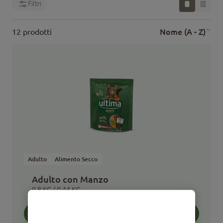
Filtri
Nome (A - Z)
12 prodotti
Adulto
Alimento Secco
Adulto con Manzo
0,8 KG / 0,44 KG
Acquista