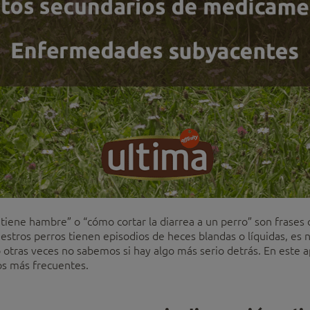
o tiene hambre” o “cómo cortar la diarrea a un perro” son fras
estros perros tienen episodios de heces blandas o líquidas, es
 otras veces no sabemos si hay algo más serio detrás. En este a
ros más frecuentes.