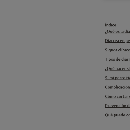
Índice
¿Qué es la di
Diarrea en p
Signos clínico
Tipos de diar
¿Qué hacer si
Si mi perro t
Complicacione
Cómo cortar d
Prevención de
Qué puede co