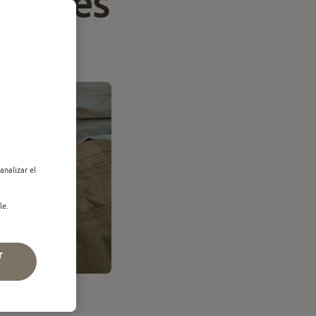
comunes
analizar el
le.
r