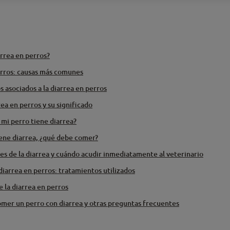
arrea en perros?
erros: causas más comunes
s asociados a la diarrea en perros
rea en perros y su significado
 mi perro tiene diarrea?
iene diarrea, ¿qué debe comer?
s de la diarrea y cuándo acudir inmediatamente al veterinario
iarrea en perros: tratamientos utilizados
 la diarrea en perros
mer un perro con diarrea y otras preguntas frecuentes