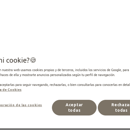
os y tratamientos 
 lectura
 el 26.11.2025 ·
Editado el 17.12.2025
mi cookie?
n nuestra web usamos cookies propias y de terceros, incluidos los servicios de Google, para 
haces de ella y mostrarte anuncios personalizados según tu perfil de navegación.
ceptarlas para seguir navegando, rechazarlas, o bien consultarlas para conocerlas en detal
ca de Cookies
Aceptar
Rechaza
uración de las cookies
todas
todas