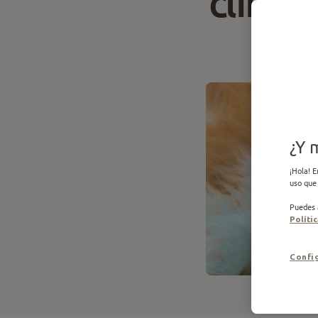
clínic
10
min de
Publicado
¿Y 
¡Hola! E
uso que 
Puedes a
Políti
Config
0