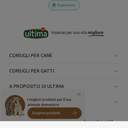
Esperienze
CONSIGLI PER CANE
CONSIGLI PER GATTI
A PROPOSITO DI ULTIMA
I migliori prodotti per il tuo
RISORSE
animale domestico!
Scoprire prodotti
Condividi le tue foto migliori sulle nostre reti!