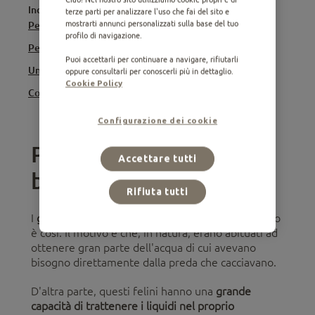
Indice
terze parti per analizzare l'uso che fai del sito e
mostrarti annunci personalizzati sulla base del tuo
Perché el mio gatto non beve acqua?
profilo di navigazione.
Perché è importante che il tuo gatto sia idratato?
Puoi accettarli per continuare a navigare, rifiutarli
Un gatto di quanta acqua ha bisogno?
oppure consultarli per conoscerli più in dettaglio.
Cookie Policy
Cosa posso fare se il mio gatto non beve acqua?
Configurazione dei cookie
Perché el mio gatto non
Accettare tutti
beve acqua?
Rifiuta tutti
I
gatti
hanno la reputazione di
bere poco,
e spesso
è così. Il motivo è che, in natura, erano abituati ad
ottenere gran parte dell'acqua di cui avevano
bisogno direttamente dalla preda che cacciavano.
D'altra parte, questi felini hanno una
grande
capacità di trattenere i liquidi nel proprio